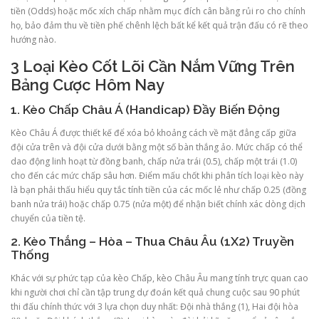
tiền (Odds) hoặc mốc xích chấp nhằm mục đích cân bằng rủi ro cho chính
họ, bảo đảm thu về tiền phế chênh lệch bất kể kết quả trận đấu có rẽ theo
hướng nào.
3 Loại Kèo Cốt Lõi Cần Nắm Vững Trên
Bảng Cược Hôm Nay
1. Kèo Chấp Châu Á (Handicap) Đầy Biến Động
Kèo Châu Á được thiết kế để xóa bỏ khoảng cách về mặt đẳng cấp giữa
đội cửa trên và đội cửa dưới bằng một số bàn thắng ảo. Mức chấp có thể
dao động linh hoạt từ đồng banh, chấp nửa trái (0.5), chấp một trái (1.0)
cho đến các mức chấp sâu hơn. Điểm mấu chốt khi phân tích loại kèo này
là bạn phải thấu hiểu quy tắc tính tiền của các mốc lẻ như chấp 0.25 (đồng
banh nửa trái) hoặc chấp 0.75 (nửa một) để nhận biết chính xác dòng dịch
chuyển của tiền tệ.
2. Kèo Thắng – Hòa – Thua Châu Âu (1X2) Truyền
Thống
Khác với sự phức tạp của kèo Chấp, kèo Châu Âu mang tính trực quan cao
khi người chơi chỉ cần tập trung dự đoán kết quả chung cuộc sau 90 phút
thi đấu chính thức với 3 lựa chọn duy nhất: Đội nhà thắng (1), Hai đội hòa