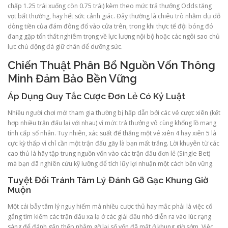
chấp 1.25 trái xuống còn 0.75 trái) kèm theo mức trả thưởng Odds tăng
vọt bất thường, hãy hết sức cảnh giác. Đây thường là chiêu trò nhằm dụ dỗ
dòng tiền của đám đông đổ vào cửa trên, trong khi thực tế đội bóng đó
đang gặp tổn thất nghiêm trọng về lực lượng nội bộ hoặc các ngôi sao chủ
lực chủ động đá giữ chân để dưỡng sức.
Chiến Thuật Phân Bổ Nguồn Vốn Thông
Minh Đảm Bảo Bền Vững
Áp Dụng Quy Tắc Cược Đơn Lẻ Có Kỷ Luật
Nhiều người chơi mới tham gia thường bị hấp dẫn bởi các vé cược xiên (kết
hợp nhiều trận đấu lại với nhau) vì mức trả thưởng vô cùng khổng lồ mang
tính cấp số nhân. Tuy nhiên, xác suất để thắng một vé xiên 4 hay xiên 5 là
cực kỳ thấp vì chỉ cần một trận đấu gãy là bạn mất trắng. Lời khuyên từ các
cao thủ là hãy tập trung nguồn vốn vào các trận đấu đơn lẻ (Single Bet)
mà bạn đã nghiên cứu kỹ lưỡng để tích lũy lợi nhuận một cách bền vững.
Tuyệt Đối Tránh Tâm Lý Đánh Gỡ Gạc Khung Giờ
Muộn
Một cái bẫy tâm lý nguy hiểm mà nhiều cược thủ hay mắc phải là việc cố
gắng tìm kiếm các trận đấu xa lạ ở các giải đấu nhỏ diễn ra vào lúc rạng
sáng để đánh gấp thếp nhằm gỡ lại số vốn đã mất ở khung giờ sớm. Việc