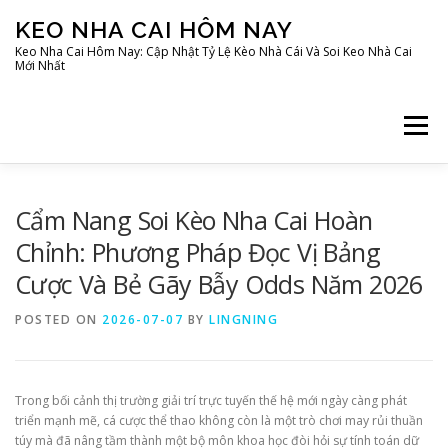
Skip
KEO NHA CAI HÔM NAY
to
content
Keo Nha Cai Hôm Nay: Cập Nhật Tỷ Lệ Kèo Nhà Cái Và Soi Keo Nhà Cai
Mới Nhất
Menu
Cẩm Nang Soi Kèo Nha Cai Hoàn
Chỉnh: Phương Pháp Đọc Vị Bảng
Cược Và Bẻ Gãy Bẫy Odds Năm 2026
POSTED ON
2026-07-07
BY
LINGNING
Trong bối cảnh thị trường giải trí trực tuyến thế hệ mới ngày càng phát
triển mạnh mẽ, cá cược thể thao không còn là một trò chơi may rủi thuần
túy mà đã nâng tầm thành một bộ môn khoa học đòi hỏi sự tính toán dữ