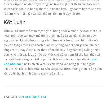
đưa ra quyết định đặt cược trong tình trạng mệt mỏi, thiếu tỉnh táo sẽ chỉ
khiến tài khoản của bạn bị thâm hụt nhanh hơn. Hãy đặt ra hạn mức cược
rõ ràng cho mỗi ngày và tuân thủ nghiêm ngặt quy tắc đó.
Kết Luận
Tóm lại, cá cược thể thao trực tuyến không phải là một cuộc dạo chơi dựa
hoàn toàn vào vận may, mà đó là thành quả của sự kiên nhẫn, tư duy
logic và tính kỷ luật thép trong việc kiểm soát cảm xúc cá nhân. Hãy luôn
coi các số liệu thống kê khách quan về phong độ đối đầu lịch sử làm nền
tảng cốt lõi, thay vì đặt cược theo cảm tính hay lòng hâm mộ cuồng nhiệt
dành cho một câu lạc bộ nào đó. Việc chủ động trang bị cho bản thân cẩm
nang kỹ thuật nâng cao kết hợp phân tích sâu sắc các bảng dữ liệu
soi
kèo nha cai
định kỳ chính là chiếc chìa khóa vạn năng giúp bạn giảm
thiểu tối đa rủi ro, bảo toàn tài sản và gặt hái được những thành công bền
vững trên hành trình đầu tư giải trí của mình.
TAGGED
SOI KEO NHÀ CAI