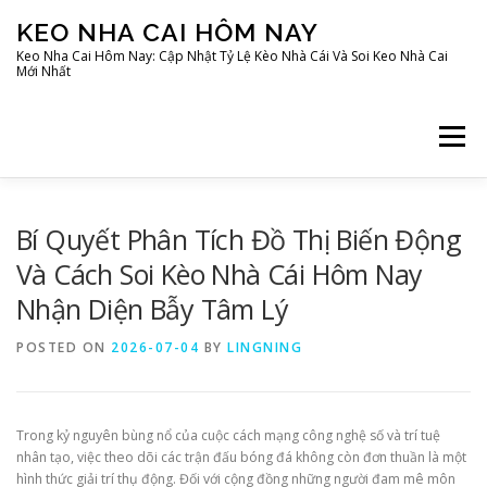
Skip
KEO NHA CAI HÔM NAY
to
content
Keo Nha Cai Hôm Nay: Cập Nhật Tỷ Lệ Kèo Nhà Cái Và Soi Keo Nhà Cai
Mới Nhất
Menu
Bí Quyết Phân Tích Đồ Thị Biến Động
Và Cách Soi Kèo Nhà Cái Hôm Nay
Nhận Diện Bẫy Tâm Lý
POSTED ON
2026-07-04
BY
LINGNING
Trong kỷ nguyên bùng nổ của cuộc cách mạng công nghệ số và trí tuệ
nhân tạo, việc theo dõi các trận đấu bóng đá không còn đơn thuần là một
hình thức giải trí thụ động. Đối với cộng đồng những người đam mê môn