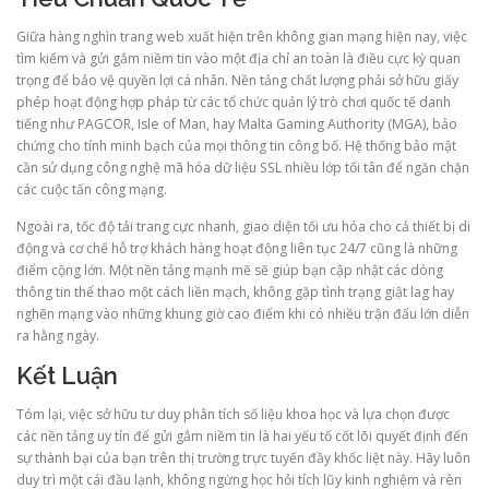
Giữa hàng nghìn trang web xuất hiện trên không gian mạng hiện nay, việc
tìm kiếm và gửi gắm niềm tin vào một địa chỉ an toàn là điều cực kỳ quan
trọng để bảo vệ quyền lợi cá nhân. Nền tảng chất lượng phải sở hữu giấy
phép hoạt động hợp pháp từ các tổ chức quản lý trò chơi quốc tế danh
tiếng như PAGCOR, Isle of Man, hay Malta Gaming Authority (MGA), bảo
chứng cho tính minh bạch của mọi thông tin công bố. Hệ thống bảo mật
cần sử dụng công nghệ mã hóa dữ liệu SSL nhiều lớp tối tân để ngăn chặn
các cuộc tấn công mạng.
Ngoài ra, tốc độ tải trang cực nhanh, giao diện tối ưu hóa cho cả thiết bị di
động và cơ chế hỗ trợ khách hàng hoạt động liên tục 24/7 cũng là những
điểm cộng lớn. Một nền tảng mạnh mẽ sẽ giúp bạn cập nhật các dòng
thông tin thể thao một cách liền mạch, không gặp tình trạng giật lag hay
nghẽn mạng vào những khung giờ cao điểm khi có nhiều trận đấu lớn diễn
ra hằng ngày.
Kết Luận
Tóm lại, việc sở hữu tư duy phân tích số liệu khoa học và lựa chọn được
các nền tảng uy tín để gửi gắm niềm tin là hai yếu tố cốt lõi quyết định đến
sự thành bại của bạn trên thị trường trực tuyến đầy khốc liệt này. Hãy luôn
duy trì một cái đầu lạnh, không ngừng học hỏi tích lũy kinh nghiệm và rèn