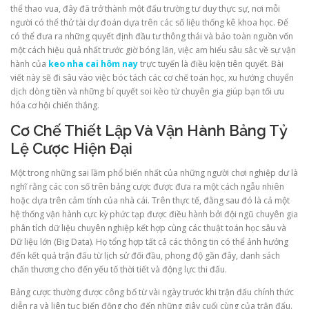
thể thao vua, đây đã trở thành một đấu trường tư duy thực sự, nơi mỗi
người có thể thử tài dự đoán dựa trên các số liệu thống kê khoa học. Để
có thể đưa ra những quyết định đầu tư thông thái và bảo toàn nguồn vốn
một cách hiệu quả nhất trước giờ bóng lăn, việc am hiểu sâu sắc về sự vận
hành của
keo nha cai hôm nay
trực tuyến là điều kiện tiên quyết. Bài
viết này sẽ đi sâu vào việc bóc tách các cơ chế toán học, xu hướng chuyển
dịch dòng tiền và những bí quyết soi kèo từ chuyên gia giúp bạn tối ưu
hóa cơ hội chiến thắng.
Cơ Chế Thiết Lập Và Vận Hành Bảng Tỷ
Lệ Cược Hiện Đại
Một trong những sai lầm phổ biến nhất của những người chơi nghiệp dư là
nghĩ rằng các con số trên bảng cược được đưa ra một cách ngẫu nhiên
hoặc dựa trên cảm tính của nhà cái. Trên thực tế, đằng sau đó là cả một
hệ thống vận hành cực kỳ phức tạp được điều hành bởi đội ngũ chuyên gia
phân tích dữ liệu chuyên nghiệp kết hợp cùng các thuật toán học sâu và
Dữ liệu lớn (Big Data). Họ tổng hợp tất cả các thông tin có thể ảnh hưởng
đến kết quả trận đấu từ lịch sử đối đầu, phong độ gần đây, danh sách
chấn thương cho đến yếu tố thời tiết và động lực thi đấu.
Bảng cược thường được công bố từ vài ngày trước khi trận đấu chính thức
diễn ra và liên tục biến động cho đến những giây cuối cùng của trận đấu.