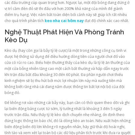
các đấu trường cúp quan trọng hơn. Ngược lại, một đội bóng đang đứng ở
vị trí cầm đèn đỏ sẽ thi đấu với hơn 200% khả năng của mình để giành
điểm trụ hạng. Việc nắm bắt toàn diện bối cảnh này sẽ giúp ích rất nhiều
cho quá trình phân tích
keo nha cai hôm nay
đạt độ chính xác cao nhất.
Nghệ Thuật Phát Hiện Và Phòng Tránh
Kèo Dụ
Kèo dụ (hay còn gọi là bẫy tỷ lệ cược) là một trong những công cụ tinh vi
được hệ thống sử dụng để điều hướng dòng tiền của người chơi đổ vào
cửa có rủi ro cao. Biểu hiện thường thấy của kèo dụ là tỷ lệ ăn thưởng của
một cửa bỗng nhiên tăng cao một cách bất thường và hấp dẫn ngay trước
khi trận đấu bắt đầu khoảng 30 đến 60 phút. Đa phần người chơi thiếu
kinh nghiệm sẽ bị thu hút bởi mức lợi nhuận lớn này mà xuống tiền mà
không biết rằng nhà cái đang nắm được thông tin bất lợi nội bộ của đội
bóng đó.
Để không rơi vào những cái bẫy này, bạn cần có thói quen theo dõi và ghi
lại biến động bảng cược từ sớm, lý tưởng nhất là khoảng 3 đến 5 ngày
trước trận đấu. Nếu thấy tỷ lệ kèo dịch chuyển nhẹ nhàng, ổn định theo
đúng logic thông tin báo chí, đó là dòng kèo an toàn. Nếu xuất hiện những
biến động biên độ lớn không rõ nguyên nhân, hãy giữ thái độ hoài nghi,
tỉnh táo và xem xét lại toàn bộ các dữ liệu phân tích trước khi đưa ra quyết