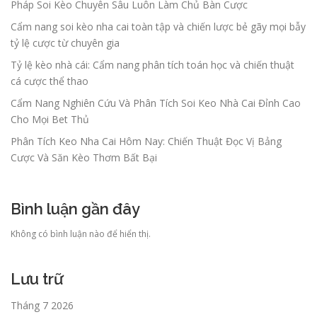
Pháp Soi Kèo Chuyên Sâu Luôn Làm Chủ Bàn Cược
Cẩm nang soi kèo nha cai toàn tập và chiến lược bẻ gãy mọi bẫy
tỷ lệ cược từ chuyên gia
Tỷ lệ kèo nhà cái: Cẩm nang phân tích toán học và chiến thuật
cá cược thể thao
Cẩm Nang Nghiên Cứu Và Phân Tích Soi Keo Nhà Cai Đỉnh Cao
Cho Mọi Bet Thủ
Phân Tích Keo Nha Cai Hôm Nay: Chiến Thuật Đọc Vị Bảng
Cược Và Săn Kèo Thơm Bất Bại
Bình luận gần đây
Không có bình luận nào để hiển thị.
Lưu trữ
Tháng 7 2026